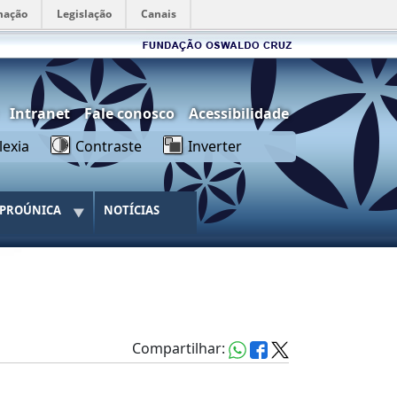
mação
Legislação
Canais
rios
Intranet
Fale conosco
Acessibilidade
lexia
Contraste
Inverter
PROÚNICA
NOTÍCIAS
Compartilhar: