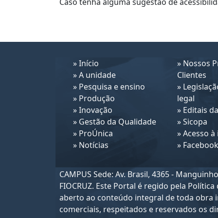
Caso tenha alguma sugestão de acessibilid
»
Início
»
Nossos Pr
»
A unidade
Clientes
»
Pesquisa e ensino
»
Legislaçã
»
Produção
legal
»
Inovação
»
Editais da
»
Gestão da Qualidade
»
Sicopa
»
ProÚnica
»
Acesso à
»
Notícias
»
Faceboo
CAMPUS Sede: Av. Brasil, 4365 - Manguinhos
FIOCRUZ. Este Portal é regido pela
Polític
aberto ao conteúdo integral de toda obra i
comerciais, respeitados e reservados os di