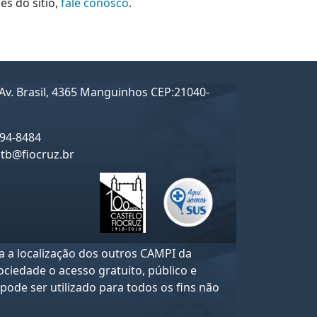
s do sítio,
fale conosco
.
Av. Brasil, 4365 Manguinhos CEP:21040-
194-8484
ctb@fiocruz.br
ja a localização dos outros CAMPI da
ociedade o acesso gratuito, público e
pode ser utilizado para todos os fins não