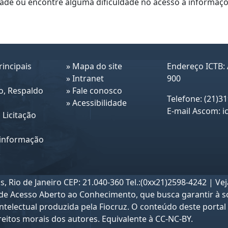
ade ou encontre alguma dificuldade no acesso a informaçõe
incipais
»
Mapa do site
Endereço ICTB: 
»
Intranet
900
o, Respaldo
»
Fale conosco
Telefone: (21)3
»
Acessibilidade
E-mail Ascom:
i
 Licitação
 informação
k
, Rio de Janeiro CEP: 21.040-360 Tel.:(0xx21)2598-4242 | Ve
a de Acesso Aberto ao Conhecimento
, que busca garantir à s
ntelectual produzida pela Fiocruz. O conteúdo deste portal 
reitos morais dos autores. Equivalente à CC-NC-BY.