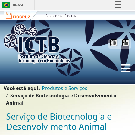
Ir para o conteúdo [1]
BRASIL
Ir para o menu [2]
Simplifique!
Fale com a Fiocruz
Ir para a Busca [3]
Comunica BR
Participe
Acesso à informação
Legislação
Canais
Trilha de navegação
Você está aqui
Produtos e Serviços
Serviço de Biotecnologia e Desenvolvimento
Animal
Serviço de Biotecnologia e
Desenvolvimento Animal