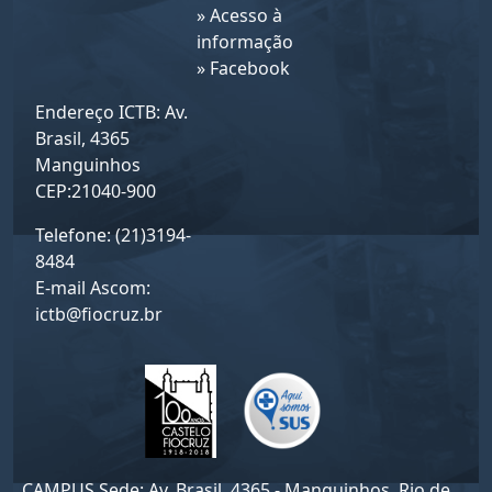
»
Acesso à
informação
»
Facebook
Endereço ICTB: Av.
Brasil, 4365
Manguinhos
CEP:21040-900
Telefone: (21)3194-
8484
E-mail Ascom:
ictb@fiocruz.br
CAMPUS Sede: Av. Brasil, 4365 - Manguinhos, Rio de