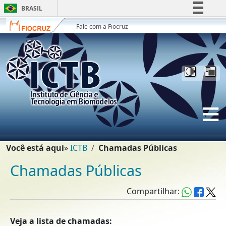
Ir para o conteúdo [1]
BRASIL
Ir para o menu [2]
Simplifique!
Fale com a Fiocruz
Ir para a Busca [3]
Comunica BR
Participe
Acesso à informação
Legislação
Canais
Trilha de navegação
Você está aqui
ICTB
Chamadas Públicas
Chamadas Públicas
Compartilhar:
Veja a lista de chamadas: