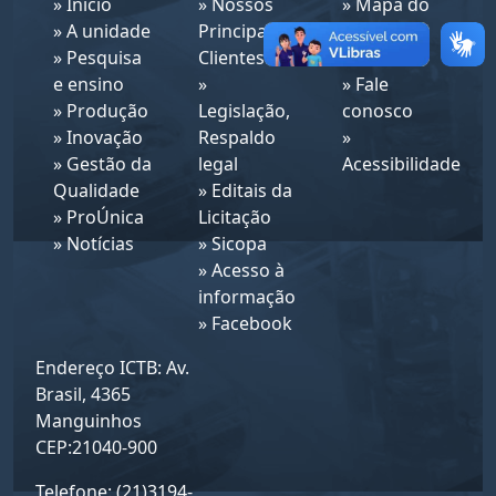
»
Início
»
Nossos
»
Mapa do
»
A unidade
Principais
site
»
Pesquisa
Clientes
»
Intranet
e ensino
»
»
Fale
»
Produção
Legislação,
conosco
»
Inovação
Respaldo
»
»
Gestão da
legal
Acessibilidade
Qualidade
»
Editais da
»
ProÚnica
Licitação
»
Notícias
»
Sicopa
»
Acesso à
informação
»
Facebook
Endereço ICTB: Av.
Brasil, 4365
Manguinhos
CEP:21040-900
Telefone: (21)3194-