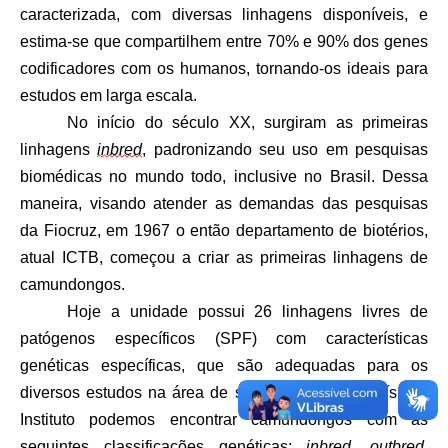
caracterizada, com diversas linhagens disponíveis, e 
estima-se que compartilhem entre 70% e 90% dos genes 
codificadores com os humanos, tornando-os ideais para 
estudos em larga escala. 
No início do século XX, surgiram as primeiras 
linhagens 
inbred
, padronizando seu uso em pesquisas 
biomédicas no mundo todo, inclusive no Brasil. Dessa 
maneira, visando atender as demandas das pesquisas 
da Fiocruz, em 1967 o então departamento de biotérios, 
atual ICTB, começou a criar as primeiras linhagens de 
camundongos. 
Hoje a unidade possui 26 linhagens livres de 
patógenos específicos (SPF) com características 
genéticas específicas, que são adequadas para os 
diversos estudos na área de saúde pública do país. No 
Instituto podemos encontrar camundongos com as 
seguintes classificações genéticas: 
inbred
, 
outbred
, 