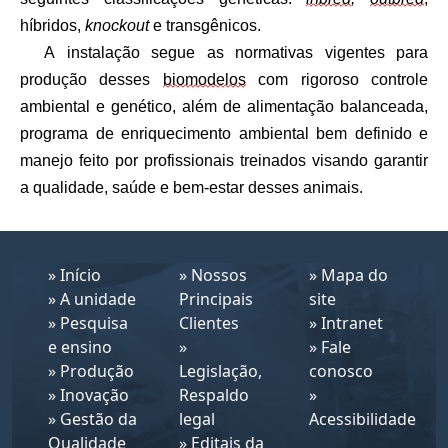
híbridos, 
knockout
 e transgênicos.
A instalação segue as normativas vigentes para 
produção desses 
biomodelos
 com rigoroso controle 
ambiental e genético, além de alimentação balanceada, 
programa de enriquecimento ambiental bem definido e 
manejo feito por profissionais treinados visando garantir 
a qualidade, saúde e bem-estar desses animais. 
»
Início
»
Nossos
»
Mapa do
»
A unidade
Principais
site
»
Pesquisa
Clientes
»
Intranet
e ensino
»
»
Fale
»
Produção
Legislação,
conosco
»
Inovação
Respaldo
»
»
Gestão da
legal
Acessibilidade
Qualidade
»
Editais da