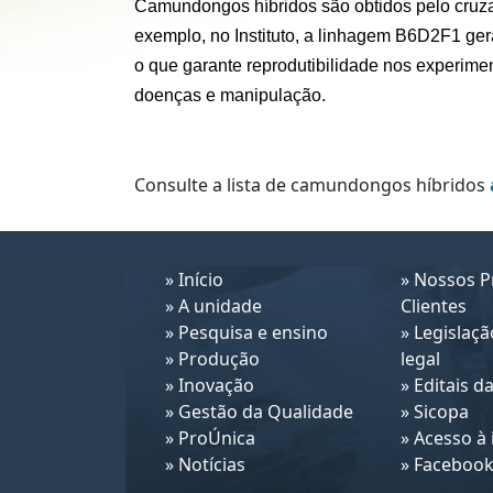
Camundongos híbridos são obtidos pelo cruza
exemplo, no Instituto, a linhagem B6D2F1 g
o que garante reprodutibilidade nos experimen
doenças e manipulação.
Consulte a lista de camundongos híbridos
»
Início
»
Nossos Pr
»
A unidade
Clientes
»
Pesquisa e ensino
»
Legislaçã
»
Produção
legal
»
Inovação
»
Editais da
»
Gestão da Qualidade
»
Sicopa
»
ProÚnica
»
Acesso à
»
Notícias
»
Faceboo