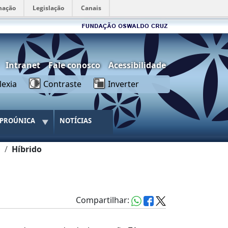
mação
Legislação
Canais
rios
Intranet
Fale conosco
Acessibilidade
lexia
Contraste
Inverter
PROÚNICA
NOTÍCIAS
s
Híbrido
Compartilhar: