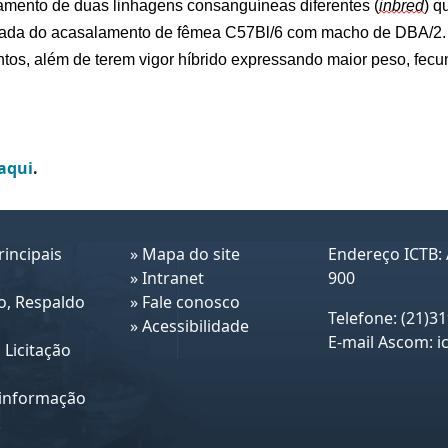
mento de duas linhagens consanguíneas diferentes (
inbred
) q
erada do acasalamento de fêmea C57Bl/6 com macho de DBA/2.
tos, além de terem vigor híbrido expressando maior peso, fecun
aqui
.
incipais
»
Mapa do site
Endereço ICTB: 
»
Intranet
900
o, Respaldo
»
Fale conosco
Telefone: (21)3
»
Acessibilidade
E-mail Ascom:
i
 Licitação
 informação
k