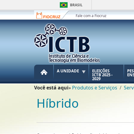
Ir para o conteúdo [1]
BRASIL
Ir para o menu [2]
Fale com a Fiocruz
Ir para a Busca [3]
INÍCIO
A UNIDADE
ELEIÇÕES
PES
ICTB 2025 -
EN
2029
Trilha de navegação
Você está aqui
Produtos e Serviços
Serv
Híbrido