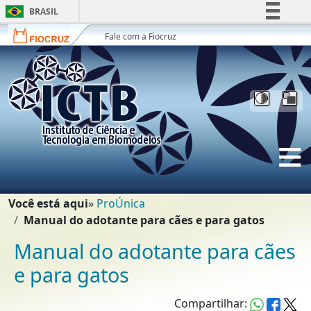
Ir para o conteúdo [1]
BRASIL
Ir para o menu [2]
Simplifique!
Fale com a Fiocruz
Ir para a Busca [3]
Comunica BR
Participe
Acesso à informação
Legislação
Canais
Trilha de navegação
Você está aqui
ProÚnica
Manual do adotante para cães e para gatos
Manual do adotante para cães
e para gatos
Compartilhar: