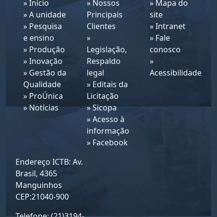
»
Início
»
Nossos
»
Mapa do
»
A unidade
Principais
site
»
Pesquisa
Clientes
»
Intranet
e ensino
»
»
Fale
»
Produção
Legislação,
conosco
»
Inovação
Respaldo
»
»
Gestão da
legal
Acessibilidade
Qualidade
»
Editais da
»
ProÚnica
Licitação
»
Notícias
»
Sicopa
»
Acesso à
informação
»
Facebook
Endereço ICTB: Av.
Brasil, 4365
Manguinhos
CEP:21040-900
Telefone: (21)3194-