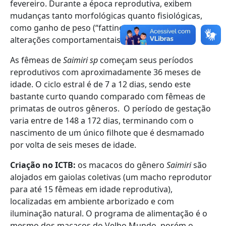
fevereiro. Durante a época reprodutiva, exibem
mudanças tanto morfológicas quanto fisiológicas,
como ganho de peso (“fatting”) nos machos e
alterações comportamentais nas fêmeas.
As fêmeas de
Saimiri
sp
começam seus períodos
reprodutivos com aproximadamente 36 meses de
idade. O ciclo estral é de 7 a 12 dias, sendo este
bastante curto quando comparado com fêmeas de
primatas de outros gêneros. O período de gestação
varia entre de 148 a 172 dias, terminando com o
nascimento de um único filhote que é desmamado
por volta de seis meses de idade.
Criação no ICTB:
os macacos do gênero
Saimiri
são
alojados em gaiolas coletivas (um macho reprodutor
para até 15 fêmeas em idade reprodutiva),
localizadas em ambiente arborizado e com
iluminação natural. O programa de alimentação é o
mesmo dos macacos do Velho Mundo, porém o