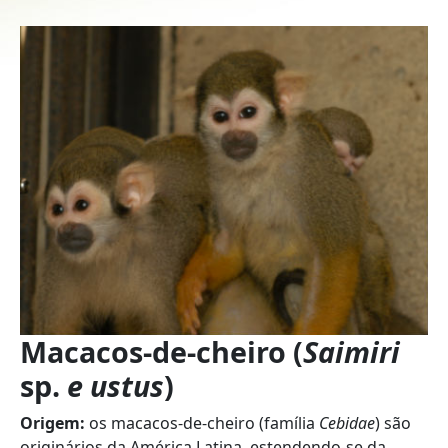
Macacos-de-cheiro (
Saimiri
sp.
e ustus
)
Origem:
os macacos-de-cheiro (família
Cebidae
) são
originários da América Latina, estendendo-se da