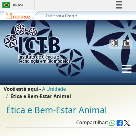
Ir para o conteúdo [1]
BRASIL
Ir para o menu [2]
Simplifique!
Fale com a Fiocruz
Ir para a Busca [3]
Comunica BR
Participe
Acesso à informação
Legislação
Canais
Trilha de navegação
Você está aqui
A Unidade
Ética e Bem-Estar Animal
Ética e Bem-Estar Animal
Compartilhar: