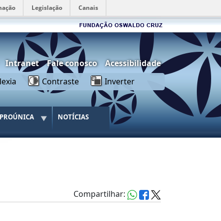
mação
Legislação
Canais
rios
Intranet
Fale conosco
Acessibilidade
lexia
Contraste
Inverter
PROÚNICA
NOTÍCIAS
Compartilhar: