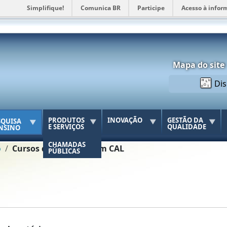
Simplifique!
Comunica BR
Participe
Acesso à infor
Menu acessó
Mapa do site
Dis
PRODUTOS
INOVAÇÃO
GESTÃO DA
SQUISA
E SERVIÇOS
QUALIDADE
ENSINO
CHAMADAS
o
Cursos de formação em CAL
PÚBLICAS