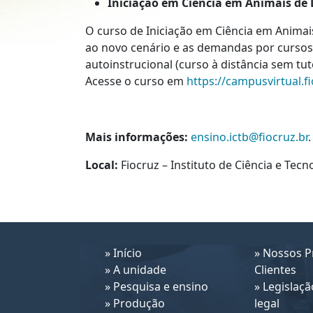
Iniciação em Ciência em Animais de 
O curso de Iniciação em Ciência em Animai
ao novo cenário e as demandas por cursos
autoinstrucional (curso à distância sem tu
Acesse o curso em
https://campusvirtual.f
Mais informações:
ensino.ictb@fiocruz.br
.
Local:
Fiocruz – Instituto de Ciência e Tecn
»
Início
»
Nossos Pr
»
A unidade
Clientes
»
Pesquisa e ensino
»
Legislaçã
»
Produção
legal