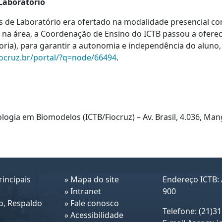
Laboratório
s de Laboratório era ofertado na modalidade presencial co
 na área, a Coordenação de Ensino do ICTB passou a ofere
toria), para garantir a autonomia e independência do aluno,
iocruz.br/portal/?q=node/66494
.
ologia em Biomodelos (ICTB/Fiocruz) – Av. Brasil, 4.036, Ma
incipais
»
Mapa do site
Endereço ICTB: 
»
Intranet
900
o, Respaldo
»
Fale conosco
Telefone: (21)3
»
Acessibilidade